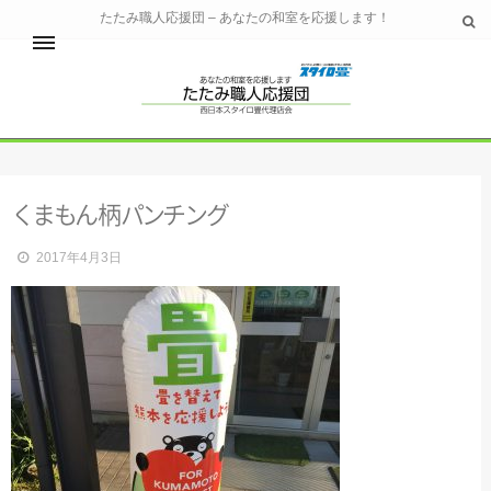
たたみ職人応援団 – あなたの和室を応援します！
ホーム
畳の材料の紹介
く
ま
も
ん
柄
パ
ン
チ
ン
グ
2017年4月3日
好みの畳を選ぶ
畳コラム
店舗向けサービス
お問い合わせ