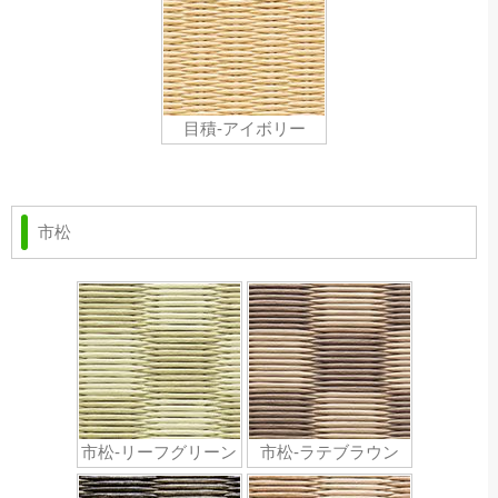
目積-アイボリー
市松
市松-リーフグリーン
市松-ラテブラウン