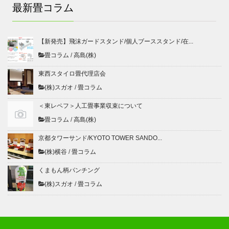
最新畳コラム
【新発売】飛沫ガードスタンド/個人ブーススタンド/在...
畳コラム
/
高島(株)
東西スタイロ畳代理店会
(株)スガオ
/
畳コラム
＜東レペフ＞人工畳事業収束について
畳コラム
/
高島(株)
京都タワーサンド/KYOTO TOWER SANDO...
(株)横谷
/
畳コラム
くまもん柄パンチング
(株)スガオ
/
畳コラム