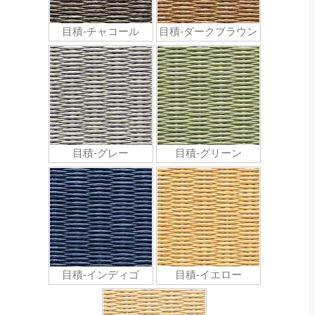
目積-チャコール
目積-ダークブラウン
目積-グレー
目積-グリーン
目積-インディゴ
目積-イエロー