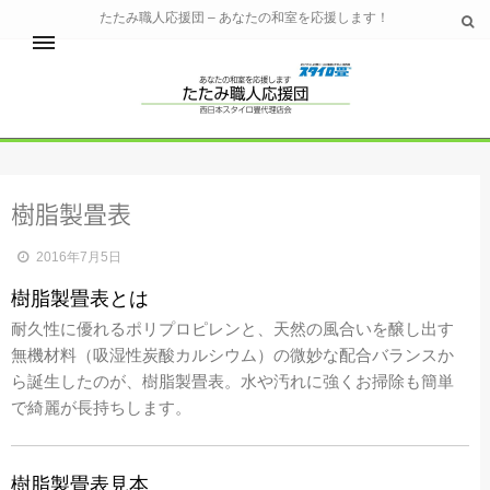
たたみ職人応援団 – あなたの和室を応援します！
ホーム
畳の材料の紹介
樹脂製畳表
2016年7月5日
好みの畳を選ぶ
畳コラム
樹脂製畳表とは
耐久性に優れるポリプロピレンと、天然の風合いを醸し出す
無機材料（吸湿性炭酸カルシウム）の微妙な配合バランスか
店舗向けサービス
ら誕生したのが、樹脂製畳表。水や汚れに強くお掃除も簡単
で綺麗が長持ちします。
お問い合わせ
樹脂製畳表見本