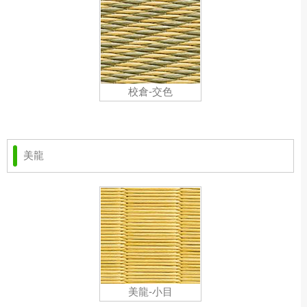
校倉-交色
美龍
美龍-小目