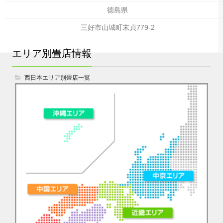
徳島県
三好市山城町末貞779-2
エリア別畳店情報
西日本エリア別畳店一覧