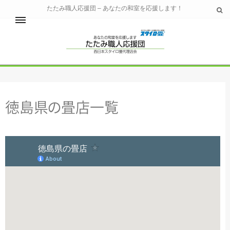
たたみ職人応援団 – あなたの和室を応援します！
ホーム
畳の材料の紹介
徳島
県
の
畳店一覧
好みの畳を選ぶ
畳コラム
店舗向けサービス
お問い合わせ